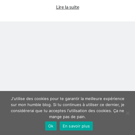
Euro
Lire la suite
Derniers articles
2008
–
Proxae ou comment prouver que vous aviez cette idée avant tout le
L’Espagne
monde
achève
La Mesa Ya! ou comment trouver un bon restaurant sur la Costa Blanca
la
Banaya ou comment créer une marque élégante pour chiens et chats
Russie
protonURL ou comment partager des mots de passe ou informations
confidentielles de façon sécurisée ?
!
Corriger l’erreur « ‘ps_tablename’ doesn’t exist » sur PrestaShop avec
MySQL 8
Suivez-moi :)
J'utilise des cookies pour te garantir la meilleure expérience
sur mon humble blog. Si tu continues à utiliser ce dernier, je
considérerai que tu acceptes l'utilisation des cookies. Ça ne
mange pas de pain.
Ok
En savoir plus
Author WordPress Theme
by Compete Themes