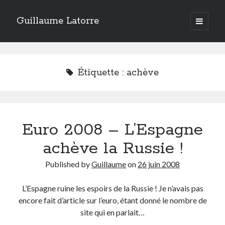
Guillaume Latorre
open
primary
Sidebar
menu
twitter
facebook
linkedin
instagram
rss
telegram
skype
Accueil
Étiquette :
achève
Internet
Développement
Geek
Euro 2008 – L’Espagne
Humour
Guillaume Latorre
, marié et père de deux merveilleuses petites filles,
achève la Russie !
j’ai créé ma société de développement Web
Everlats
en 2013, j’ai
également racheté en 2016 et perfectionné un site eCommerce de
Published by
Guillaume
on
26 juin 2008
vente de diffuseurs d’huiles essentielles
que j’ai revendu en 2020.
En 2024, on a décidé avec ma femme et mes filles de tout vendre pour
L’Espagne ruine les espoirs de la Russie ! Je n’avais pas
partir habiter en Espagne. Nous voilà maintenant installés sur la Costa
encore fait d’article sur l’euro, étant donné le nombre de
Blanca.
site qui en parlait…