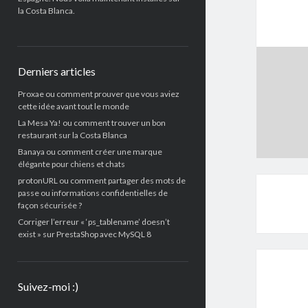
la Costa Blanca.
Derniers articles
Proxae ou comment prouver que vous aviez
cette idée avant tout le monde
La Mesa Ya! ou comment trouver un bon
restaurant sur la Costa Blanca
Banaya ou comment créer une marque
élégante pour chiens et chats
protonURL ou comment partager des mots de
passe ou informations confidentielles de
façon sécurisée ?
Corriger l’erreur « ‘ps_tablename’ doesn’t
exist » sur PrestaShop avec MySQL 8
Suivez-moi :)