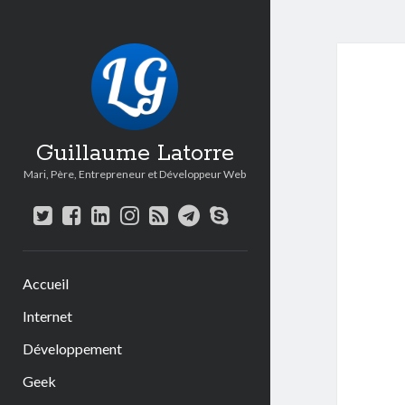
Guillaume Latorre
Mari, Père, Entrepreneur et Développeur Web
twitter
facebook
linkedin
instagram
rss
telegram
skype
Accueil
Internet
Développement
Geek