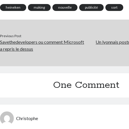
heineken
making
nouvelle
publicité
sort
Previous Post
Savethedevelopers ou comment Microsoft
Un lyonnais postu
a repris le dessus
One Comment
Christophe