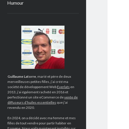
Humour
Sidebar
Guillaume Latorre
, marié et père de deux
merveilleuses petites filles, j’ai créé ma
société de développement Web
Everlats
en
2013, j’ai également racheté en 2016 et
perfectionné un site eCommerce de
vente de
diffuseurs d’huiles essentielles
que j’ai
revendu en 2020.
En 2024, on a décidé avec ma femme et mes
filles de tout vendre pour partir habiter en
Espagne. Nous voilà maintenant installés sur