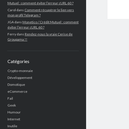
Mutuel : comment éviter l’erreur cURL 60 ?
Carol
dans
Comment récupérer le lien vers
mon profil Telegram ?
JGA
dans
Monetico / Crédit Mutuel : comment
éviter l’erreur cURL 60 ?
Ferry
dans
Rendez-nous la vraie Cerise de
Groupama !!
Catégories
Crypto-monnaie
Développement
Domotique
eCommerce
Fail
Geek
Humour
Internet
Inutile