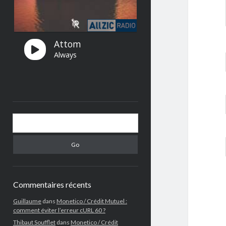
Search
Commentaires récents
Guillaume
dans
Monetico / Crédit Mutuel :
comment éviter l’erreur cURL 60 ?
Thibaut Soufflet
dans
Monetico / Crédit