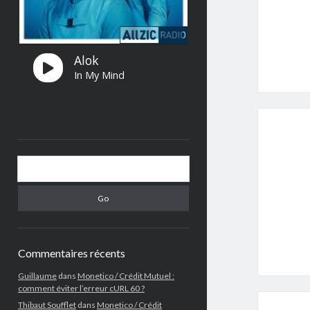
Search
Commentaires récents
Guillaume
dans
Monetico / Crédit Mutuel :
comment éviter l’erreur cURL 60 ?
Thibaut Soufflet
dans
Monetico / Crédit