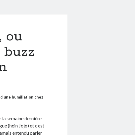
, ou
 buzz
on
8
d une humiliation chez
e la semaine dernière
gue (hein Jojo) et c’est
 jamais entendu parler