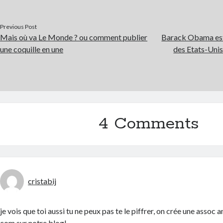
Previous Post
Mais où va Le Monde ? ou comment publier
Barack Obama est
une coquille en une
des Etats-Uni
4 Comments
cristabij
je vois que toi aussi tu ne peux pas te le piffrer, on crée une assoc a
com sur notre blog!