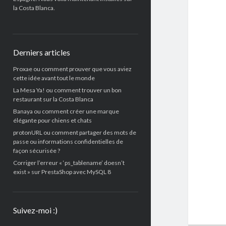
la Costa Blanca.
Derniers articles
Proxae ou comment prouver que vous aviez
cette idée avant tout le monde
La Mesa Ya! ou comment trouver un bon
restaurant sur la Costa Blanca
Banaya ou comment créer une marque
élégante pour chiens et chats
protonURL ou comment partager des mots de
passe ou informations confidentielles de
façon sécurisée ?
Corriger l’erreur « ‘ps_tablename’ doesn’t
exist » sur PrestaShop avec MySQL 8
Suivez-moi :)