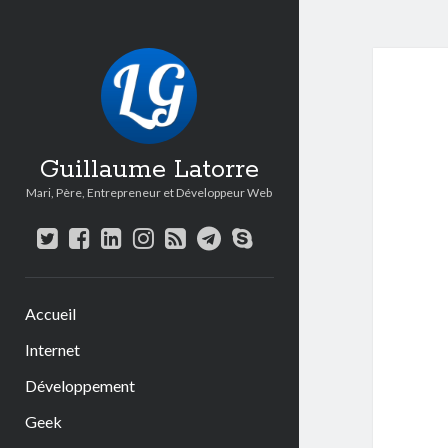
Guillaume Latorre
Mari, Père, Entrepreneur et Développeur Web
twitter
facebook
linkedin
instagram
rss
telegram
skype
Accueil
Internet
Développement
Geek