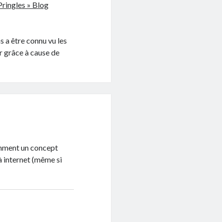
Pringles » Blog
s a être connu vu les
r grâce à cause de
omment un concept
à internet (même si