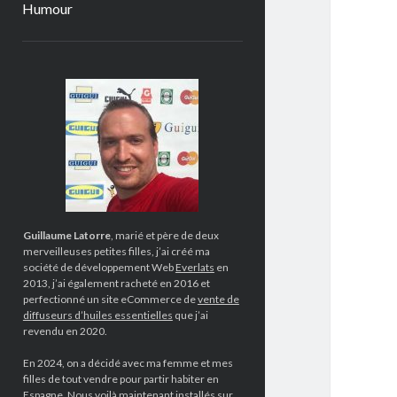
Humour
Sidebar
Guillaume Latorre
, marié et père de deux
merveilleuses petites filles, j’ai créé ma
société de développement Web
Everlats
en
2013, j’ai également racheté en 2016 et
perfectionné un site eCommerce de
vente de
diffuseurs d’huiles essentielles
que j’ai
revendu en 2020.
En 2024, on a décidé avec ma femme et mes
filles de tout vendre pour partir habiter en
Espagne. Nous voilà maintenant installés sur