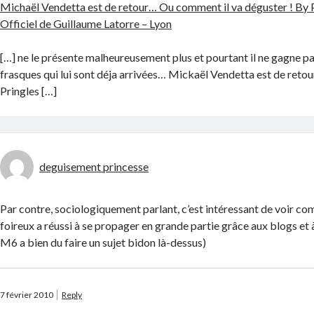
Michaël Vendetta est de retour… Ou comment il va déguster ! By 
Officiel de Guillaume Latorre – Lyon
[…] ne le présente malheureusement plus et pourtant il ne gagne pa
frasques qui lui sont déja arrivées… Mickaël Vendetta est de retou
Pringles […]
deguisement princesse
Par contre, sociologiquement parlant, c’est intéressant de voir c
foireux a réussi à se propager en grande partie grâce aux blogs et 
M6 a bien du faire un sujet bidon là-dessus)
7 février 2010
Reply