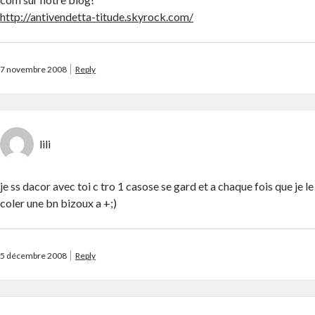
http://antivendetta-titude.skyrock.com/
7 novembre 2008
Reply
lili
je ss dacor avec toi c tro 1 casose se gard et a chaque fois que je le 
coler une bn bizoux a +;)
5 décembre 2008
Reply