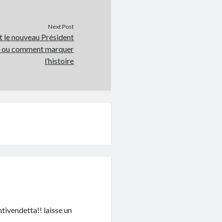
Next Post
 le nouveau Président
s ou comment marquer
l’histoire
ntivendetta!! laisse un