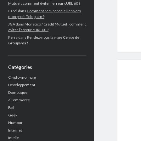
Mutuel : comment éviter l’erreur cURL 60 ?
Carol
dans
Comment récupérer le lien vers
mon profil Telegram ?
JGA
dans
Monetico / Crédit Mutuel : comment
éviter l’erreur cURL 60 ?
Ferry
dans
Rendez-nous la vraie Cerise de
Groupama !!
Catégories
Crypto-monnaie
Développement
Domotique
eCommerce
Fail
Geek
Humour
Internet
Inutile