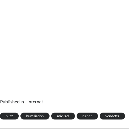
Published in
Internet
buzz
humiliation
mickaël
ruiner
vendetta