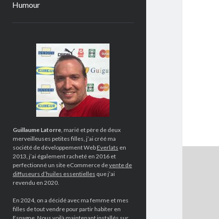
Humour
Sidebar
Guillaume Latorre
, marié et père de deux
merveilleuses petites filles, j’ai créé ma
société de développement Web
Everlats
en
2013, j’ai également racheté en 2016 et
perfectionné un site eCommerce de
vente de
diffuseurs d’huiles essentielles
que j’ai
revendu en 2020.
En 2024, on a décidé avec ma femme et mes
filles de tout vendre pour partir habiter en
Espagne. Nous voilà maintenant installés sur