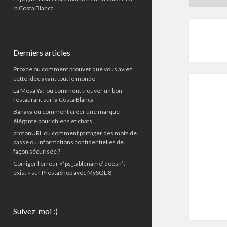
la Costa Blanca.
Derniers articles
Proxae ou comment prouver que vous aviez
cette idée avant tout le monde
La Mesa Ya! ou comment trouver un bon
restaurant sur la Costa Blanca
Banaya ou comment créer une marque
élégante pour chiens et chats
protonURL ou comment partager des mots de
passe ou informations confidentielles de
façon sécurisée ?
Corriger l’erreur « ‘ps_tablename’ doesn’t
exist » sur PrestaShop avec MySQL 8
Suivez-moi :)