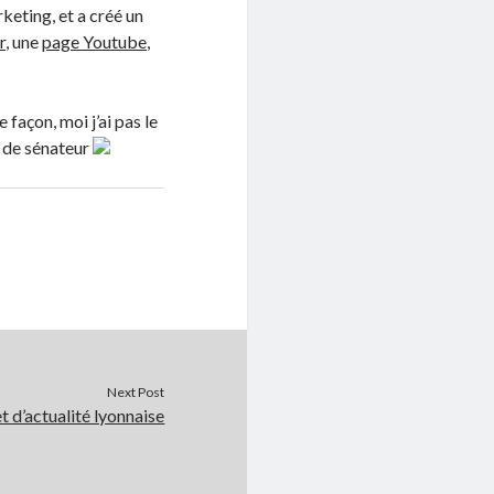
keting, et a créé un
r
, une
page Youtube
,
 façon, moi j’ai pas le
e de sénateur
Next Post
 d’actualité lyonnaise