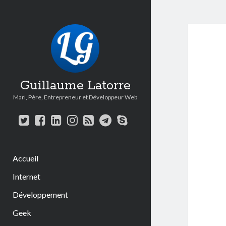
Guillaume Latorre
Mari, Père, Entrepreneur et Développeur Web
twitter
facebook
linkedin
instagram
rss
telegram
skype
Accueil
Internet
Développement
Geek