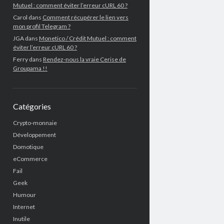
Mutuel : comment éviter l’erreur cURL 60 ?
Carol
dans
Comment récupérer le lien vers
mon profil Telegram ?
JGA
dans
Monetico / Crédit Mutuel : comment
éviter l’erreur cURL 60 ?
Ferry
dans
Rendez-nous la vraie Cerise de
Groupama !!
Catégories
Crypto-monnaie
Développement
Domotique
eCommerce
Fail
Geek
Humour
Internet
Inutile