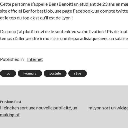
Cette personne s’appelle Ben (Benoît) un étudiant de 23 ans en mar
site officiel
BenforbestJob
, une
page Facebook
, un
compte twitte
et le top du top c’est qu’il est de Lyon !
Du coup j’ai plutôt envi de le soutenir vu sa motivation ! Pis de toute
temps d’aller perdre 6 mois sur une île paradisiaque avec un salair
Published in
Internet
job
lyonnais
postule
rêve
Previous Post
Heineken sort une nouvelle publicité, un
mLyon sort un widget
making of