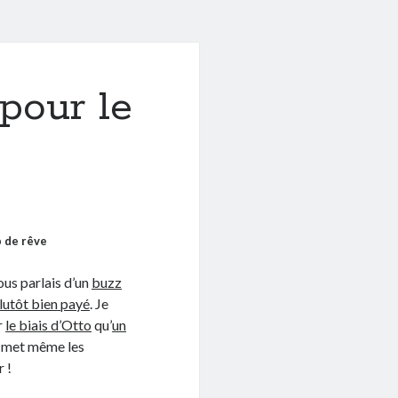
pour le
b de rêve
vous parlais d’un
buzz
lutôt bien payé
. Je
r
le biais d’Otto
qu’
un
t met même les
 !