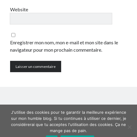
Website
Catégories
Crypto-monnaie
Développement
Domotique
Enregistrer mon nom, mon e-mail et mon site dans le
eCommerce
navigateur pour mon prochain commentaire.
Fail
Geek
Humour
Internet
Inutile
iPhone
lyon
McDonald's
J'utilise des cookies pour te garantir la meilleure expérience
musique
sur mon humble blog. Si tu continues à utiliser ce dernier, je
Non classé
considérerai que tu acceptes l'utilisation des cookies. Ça ne
Perso
mange pas de pain.
Politique