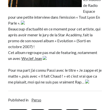
de Radio
Derniers articles
Espace
pour une petite interview dans l’emission « Tout Lyon En
Proxae ou comment prouver que vous aviez cette idée avant tout le
Parle ».
monde
Beaucoup d’actualité en ce moment pour cet artiste, qui
La Mesa Ya! ou comment trouver un bon restaurant sur la Costa Blanca
après avoir mener le jury de la Star Académy, fait la
Banaya ou comment créer une marque élégante pour chiens et chats
promo de son nouvel album « Evolution » (Sorti en
protonURL ou comment partager des mots de passe ou informations
confidentielles de façon sécurisée ?
octobre 2007) !
Corriger l’erreur « ‘ps_tablename’ doesn’t exist » sur PrestaShop avec
Cet album regroupe pas mal de featuring, notamment
MySQL 8
un avec
Wyclef Jean
Pour ma part j’ai connu Passi avec le titre « Je zappe et je
Suivez-moi :)
matte », puis avec « Il fait Chaud ! » et c’est vrai que ca
me plaisait, moi qui ne suis pas vraiment Rap…
Published in
Perso