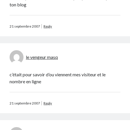
ton blog
Catégories
Crypto-monnaie
21 septembre 2007
Reply
Développement
Domotique
eCommerce
Fail
le vengeur masq
Geek
Humour
Internet
c’était pour savoir d’ou viennent mes visiteur et le
Inutile
nombre en ligne
iPhone
lyon
McDonald's
21 septembre 2007
Reply
musique
Non classé
Perso
Politique