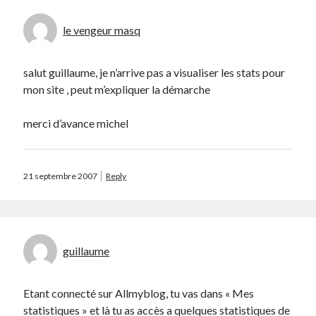
le vengeur masq
salut guillaume, je n’arrive pas a visualiser les stats pour
Search
mon site , peut m’expliquer la démarche
merci d’avance michel
21 septembre 2007
Reply
Commentaires récents
Guillaume
dans
Monetico / Crédit Mutuel : comment éviter l’erreur
cURL 60 ?
Thibaut Soufflet
dans
Monetico / Crédit Mutuel : comment éviter
l’erreur cURL 60 ?
guillaume
Carol
dans
Comment récupérer le lien vers mon profil Telegram ?
JGA
dans
Monetico / Crédit Mutuel : comment éviter l’erreur cURL 60 ?
Etant connecté sur Allmyblog, tu vas dans « Mes
Ferry
dans
Rendez-nous la vraie Cerise de Groupama !!
statistiques » et là tu as accès a quelques statistiques de