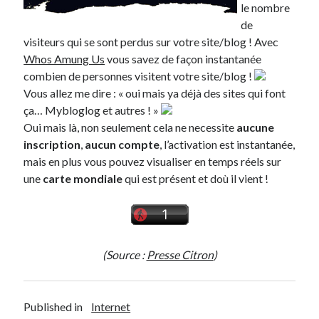
le nombre
de
Derniers articles
visiteurs qui se sont perdus sur votre site/blog ! Avec
Proxae ou comment prouver que vous aviez cette idée avant tout le
Whos Amung Us
vous savez de façon instantanée
monde
combien de personnes visitent votre site/blog !
La Mesa Ya! ou comment trouver un bon restaurant sur la Costa Blanca
Vous allez me dire : « oui mais ya déjà des sites qui font
Banaya ou comment créer une marque élégante pour chiens et chats
ça… Mybloglog et autres ! »
protonURL ou comment partager des mots de passe ou informations
Oui mais là, non seulement cela ne necessite
aucune
confidentielles de façon sécurisée ?
inscription
,
aucun compte
, l’activation est instantanée,
Corriger l’erreur « ‘ps_tablename’ doesn’t exist » sur PrestaShop avec
mais en plus vous pouvez visualiser en temps réels sur
MySQL 8
une
carte mondiale
qui est présent et doù il vient !
Suivez-moi :)
(Source :
Presse Citron
)
Published in
Internet