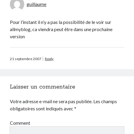
guillaume
Prestashop
Séries
Sport
Pour l’instant il n’y a pas la possibilité de le voir sur
Twitter
allmyblog, ca viendra peut être dans une prochaine
version
Archives
21 septembre 2007
Reply
avril 2026
janvier 2026
octobre 2025
février 2023
Laisser un commentaire
mai 2020
avril 2020
Votre adresse e-mail ne sera pas publiée.
Les champs
octobre 2018
obligatoires sont indiqués avec
*
juin 2018
janvier 2018
Comment
juillet 2016
avril 2016