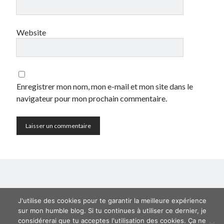
juillet 2008
juin 2008
Website
mai 2008
mars 2008
février 2008
janvier 2008
décembre 2007
Enregistrer mon nom, mon e-mail et mon site dans le
novembre 2007
navigateur pour mon prochain commentaire.
octobre 2007
septembre 2007
août 2007
juillet 2007
juin 2007
mai 2007
avril 2007
janvier 2007
J'utilise des cookies pour te garantir la meilleure expérience
novembre 2006
sur mon humble blog. Si tu continues à utiliser ce dernier, je
juin 2006
considérerai que tu acceptes l'utilisation des cookies. Ça ne