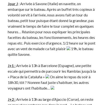
Jour J
: Arrivée à Savone (Italie) en navette, on
embarque sur le bateau. Après un buffet très copieux à
volonté servit à l’arrivée, nous avons fait un tour du
bateau, petit tour puisque étant donné la grandeur, pas
vraiment le temps de faire le tour complet en quelques
Search
heures… Réunion pour nous expliquer les principales
facettes du bateau, les fonctionnements, les heures des
repas etc. Puis exercice d’urgence, 1/2 heure sur le pont
avec un vent de malade ca fait plaisir
19h, le bateau
quitte Savone.
Commentaires récents
J+1 :
Arrivée à 13h à Barcelone (Espagne), une petite
Guillaume
dans
Monetico / Crédit Mutuel : comment éviter l’erreur
escale qui permettra de parcourir les Ramblas jusqu’à la
cURL 60 ?
« Placa de la Cataluña »
On aime le repas du soir à
Thibaut Soufflet
dans
Monetico / Crédit Mutuel : comment éviter
l’erreur cURL 60 ?
18h30, tôt ? Nonnnn faut juste s’habituer, les autres
Carol
dans
Comment récupérer le lien vers mon profil Telegram ?
voyageurs ont l’habitude…
JGA
dans
Monetico / Crédit Mutuel : comment éviter l’erreur cURL 60 ?
Ferry
dans
Rendez-nous la vraie Cerise de Groupama !!
J+2 :
Arrivée à 13h au large d’Ajaccio (Corse), on reste
en mer et ne rentrons pas dans le port… Le bateau est