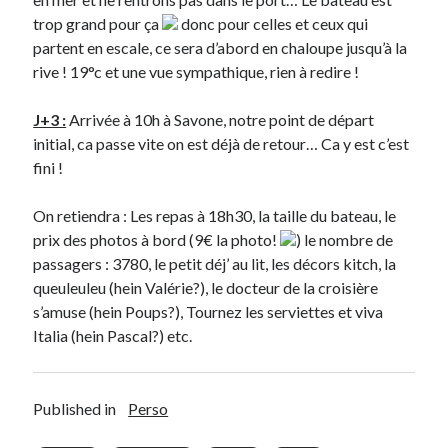
trop grand pour ça
donc pour celles et ceux qui
Catégories
partent en escale, ce sera d’abord en chaloupe jusqu’à la
rive ! 19°c et une vue sympathique, rien à redire !
Crypto-monnaie
Développement
J+3 :
Arrivée à 10h à Savone, notre point de départ
Domotique
initial, ca passe vite on est déjà de retour… Ca y est c’est
eCommerce
fini !
Fail
Geek
On retiendra : Les repas à 18h30, la taille du bateau, le
Humour
prix des photos à bord (9€ la photo!
) le nombre de
Internet
passagers : 3780, le petit déj’ au lit, les décors kitch, la
Inutile
queuleuleu (hein Valérie?), le docteur de la croisière
iPhone
s’amuse (hein Poups?), Tournez les serviettes et viva
lyon
Italia (hein Pascal?) etc.
McDonald's
musique
Non classé
Published in
Perso
Perso
Politique