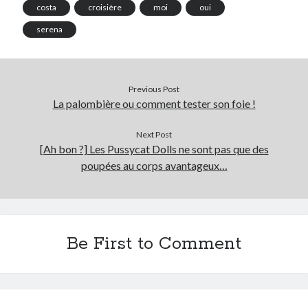
costa
croisière
moi
oui
Prestashop
Séries
serena
Sport
Twitter
Previous Post
La palombière ou comment tester son foie !
Archives
Next Post
avril 2026
[Ah bon ?] Les Pussycat Dolls ne sont pas que des
janvier 2026
poupées au corps avantageux…
octobre 2025
février 2023
mai 2020
avril 2020
octobre 2018
Be First to Comment
juin 2018
janvier 2018
juillet 2016
avril 2016