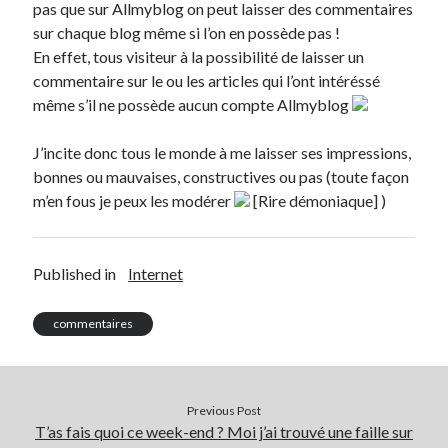
pas que sur Allmyblog on peut laisser des commentaires
sur chaque blog même si l’on en possède pas !
Derniers articles
En effet, tous visiteur à la possibilité de laisser un
commentaire sur le ou les articles qui l’ont intéréssé
Proxae ou comment prouver que vous aviez cette idée avant tout le
monde
même s’il ne possède aucun compte Allmyblog
La Mesa Ya! ou comment trouver un bon restaurant sur la Costa Blanca
Banaya ou comment créer une marque élégante pour chiens et chats
J’incite donc tous le monde à me laisser ses impressions,
protonURL ou comment partager des mots de passe ou informations
bonnes ou mauvaises, constructives ou pas (toute façon
confidentielles de façon sécurisée ?
m’en fous je peux les modérer
[Rire démoniaque] )
Corriger l’erreur « ‘ps_tablename’ doesn’t exist » sur PrestaShop avec
MySQL 8
Published in
Internet
Suivez-moi :)
commentaires
Previous Post
T’as fais quoi ce week-end ? Moi j’ai trouvé une faille sur