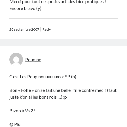
Merci pour tout ces petits articles bien pratiques !
Prestashop
Encore bravo (y)
Séries
Sport
Twitter
20 septembre 2007
Reply
Archives
avril 2026
Poupine
janvier 2026
octobre 2025
C’est Les Poupinouuuuuuxxx !!!! (h)
février 2023
mai 2020
Bon « Fofie » on se fait une belle : fille contre mec ? (faut
avril 2020
juste k’on ai les bons rois …) :p
octobre 2018
juin 2018
Bizoo à Vs 2 !
janvier 2018
juillet 2016
@ Plu’
avril 2016