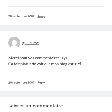
mars 2011
décembre 2010
juin 2010
20 septembre 2007
Reply
mai 2010
mars 2010
octobre 2009
septembre 2009
guillaume
août 2009
juillet 2009
Merci pour vos commentaires ! (y)
juin 2009
Ca fait plaisir de voir que mon blog est lu :$
avril 2009
mars 2009
février 2009
janvier 2009
20 septembre 2007
Reply
décembre 2008
novembre 2008
octobre 2008
Laisser un commentaire
septembre 2008
août 2008