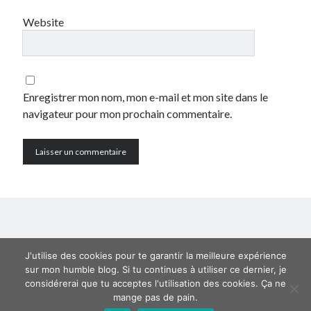
mars 2006
décembre 2005
Website
Partenaires
Enregistrer mon nom, mon e-mail et mon site dans le
Hébergement et installation PrestaShop
Amazon
navigateur pour mon prochain commentaire.
Mentions Légales
Politique des cookies
J'utilise des cookies pour te garantir la meilleure expérience
sur mon humble blog. Si tu continues à utiliser ce dernier, je
considérerai que tu acceptes l'utilisation des cookies. Ça ne
mange pas de pain.