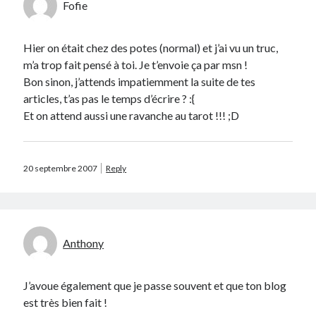
Fofie
Catégories
Hier on était chez des potes (normal) et j’ai vu un truc,
Crypto-monnaie
m’a trop fait pensé à toi. Je t’envoie ça par msn !
Développement
Bon sinon, j’attends impatiemment la suite de tes
Domotique
articles, t’as pas le temps d’écrire ? :{
eCommerce
Et on attend aussi une ravanche au tarot !!! ;D
Fail
Geek
Humour
20 septembre 2007
Reply
Internet
Inutile
iPhone
lyon
Anthony
McDonald's
musique
Non classé
J’avoue également que je passe souvent et que ton blog
Perso
est très bien fait !
Politique