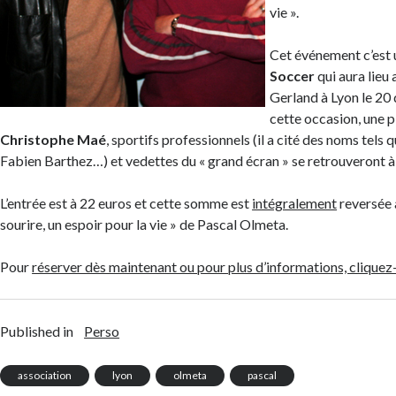
vie ».
Cet événement c’est
Soccer
qui aura lieu 
Gerland à Lyon le 2
cette occasion, une p
Christophe Maé
, sportifs professionnels (il a cité des noms tels
Fabien Barthez…) et vedettes du « grand écran » se retrouveront à
L’entrée est à 22 euros et cette somme est
intégralement
reversée à
sourire, un espoir pour la vie » de Pascal Olmeta.
Pour
réserver dès maintenant ou pour plus d’informations, cliquez-
Published in
Perso
association
lyon
olmeta
pascal