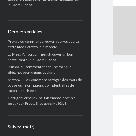
la Costa Blanca.
Derniers articles
Proxae ou comment prouver que vous aviez
cette idée avant tout le monde
La Mesa Ya! ou comment trouver un bon
restaurant sur la Costa Blanca
Banaya ou comment créer une marque
élégante pour chiens et chats
protonURL ou comment partager des mots de
passe ou informations confidentielles de
façon sécurisée ?
Corriger l’erreur « ‘ps_tablename’ doesn’t
exist » sur PrestaShop avec MySQL 8
Suivez-moi :)