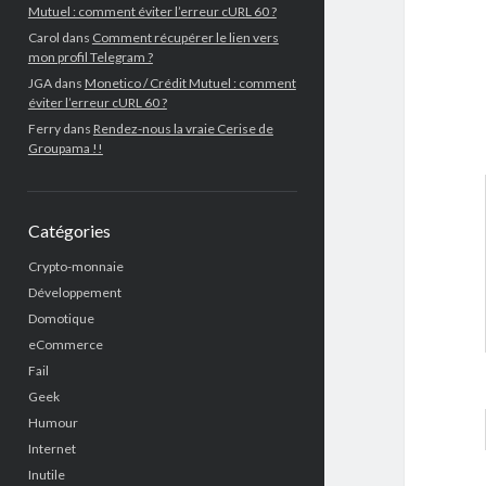
Mutuel : comment éviter l’erreur cURL 60 ?
Carol
dans
Comment récupérer le lien vers
mon profil Telegram ?
JGA
dans
Monetico / Crédit Mutuel : comment
éviter l’erreur cURL 60 ?
Ferry
dans
Rendez-nous la vraie Cerise de
Groupama !!
Catégories
Crypto-monnaie
Développement
Domotique
eCommerce
Fail
Geek
Humour
Internet
Inutile