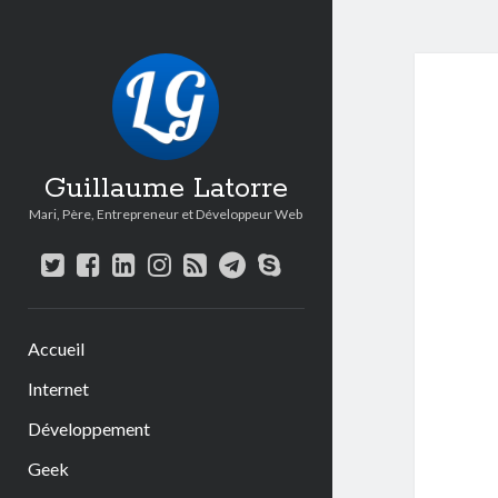
Guillaume Latorre
Mari, Père, Entrepreneur et Développeur Web
twitter
facebook
linkedin
instagram
rss
telegram
skype
Accueil
Internet
Développement
Geek