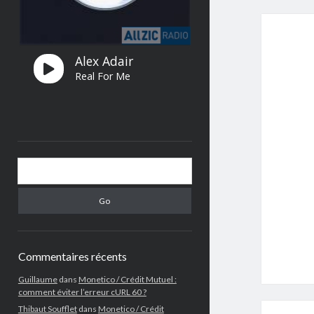
Search
Commentaires récents
Guillaume
dans
Monetico / Crédit Mutuel :
comment éviter l’erreur cURL 60 ?
Thibaut Soufflet
dans
Monetico / Crédit