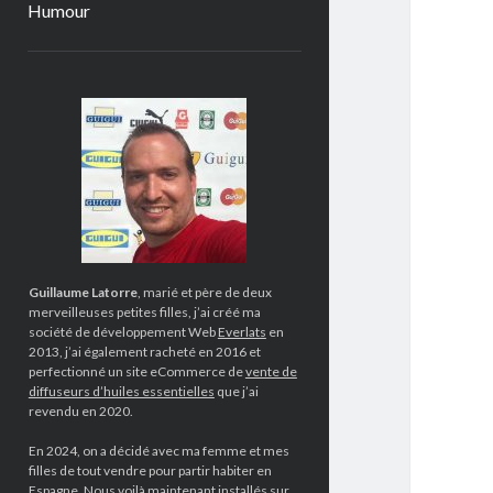
Humour
Sidebar
Guillaume Latorre
, marié et père de deux
merveilleuses petites filles, j’ai créé ma
société de développement Web
Everlats
en
2013, j’ai également racheté en 2016 et
perfectionné un site eCommerce de
vente de
diffuseurs d’huiles essentielles
que j’ai
revendu en 2020.
En 2024, on a décidé avec ma femme et mes
filles de tout vendre pour partir habiter en
Espagne. Nous voilà maintenant installés sur