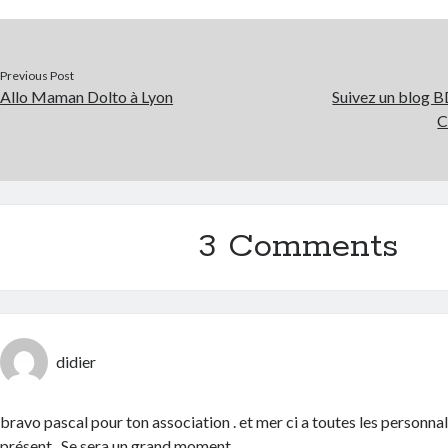
Previous Post
Allo Maman Dolto à Lyon
Suivez un blog B
C
3 Comments
didier
bravo pascal pour ton association . et mer ci a toutes les personnal
présent . Se sera un grand moment