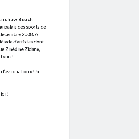
 un
show Beach
au palais des sports de
0 décembre 2008. A
léiade d’artistes dont
 que Zinédine Zidane,
 Lyon !
 l’association « Un
ici
!