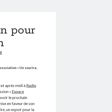
on pour
n
8
ssociation « Un sourire,
cet après midi à
Radio
ssion «
Espace
voir le prochain
nise en faveur de son
ire, un espoir pour la