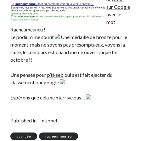
sur Google
Derniers articles
avec le
mot
Proxae ou comment prouver que vous aviez cette idée avant tout le
Racheumeuneu
!
monde
Le podium me sourit
Une médaille de bronze pour le
La Mesa Ya! ou comment trouver un bon restaurant sur la Costa Blanca
moment, mais ne soyons pas présomptueux, voyons la
Banaya ou comment créer une marque élégante pour chiens et chats
suite, le concours est quand même ouvert juque fin
protonURL ou comment partager des mots de passe ou informations
confidentielles de façon sécurisée ?
octobre !!
Corriger l’erreur « ‘ps_tablename’ doesn’t exist » sur PrestaShop avec
MySQL 8
Une pensée pour
p’ti-seb
qui s’est fait ejecter du
classement par google
Suivez-moi :)
Espérons que cela ne m’arrive pas…
Published in
Internet
avancée
racheumeuneu