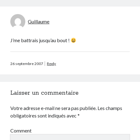
Catégories
Guillaume
Crypto-monnaie
Développement
J’me battrais jusqu’au bout !
Domotique
eCommerce
Fail
Geek
26 septembre 2007
Reply
Humour
Internet
Inutile
Laisser un commentaire
iPhone
lyon
Votre adresse e-mail ne sera pas publiée.
Les champs
McDonald's
obligatoires sont indiqués avec
*
musique
Non classé
Comment
Perso
Politique