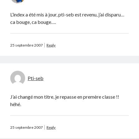
L’index a été mis à jour, pti-seb est revenu, j’ai disparu…
ca bouge, ca bouge….
Search
25 septembre 2007
Reply
Pti-seb
Commentaires récents
Guillaume
dans
Monetico / Crédit Mutuel : comment éviter l’erreur
cURL 60 ?
J’ai changé mon titre, je repasse en premère classe !!
Thibaut Soufflet
dans
Monetico / Crédit Mutuel : comment éviter
héhé.
l’erreur cURL 60 ?
Carol
dans
Comment récupérer le lien vers mon profil Telegram ?
JGA
dans
Monetico / Crédit Mutuel : comment éviter l’erreur cURL 60 ?
25 septembre 2007
Reply
Ferry
dans
Rendez-nous la vraie Cerise de Groupama !!