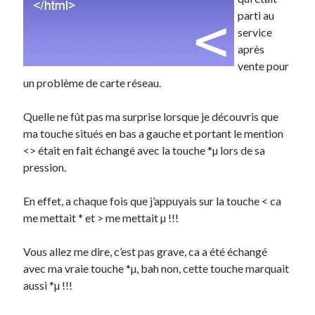
parti au
Derniers articles
service
après
Proxae ou comment prouver que vous aviez cette idée avant tout le
vente pour
monde
un problème de carte réseau.
La Mesa Ya! ou comment trouver un bon restaurant sur la Costa Blanca
Banaya ou comment créer une marque élégante pour chiens et chats
Quelle ne fût pas ma surprise lorsque je découvris que
protonURL ou comment partager des mots de passe ou informations
confidentielles de façon sécurisée ?
ma touche situés en bas a gauche et portant le mention
Corriger l’erreur « ‘ps_tablename’ doesn’t exist » sur PrestaShop avec
<> était en fait échangé avec la touche *µ lors de sa
MySQL 8
pression.
En effet, a chaque fois que j’appuyais sur la touche < ca
Suivez-moi :)
me mettait * et > me mettait µ !!!
Vous allez me dire, c’est pas grave, ca a été échangé
avec ma vraie touche *µ, bah non, cette touche marquait
aussi *µ !!!