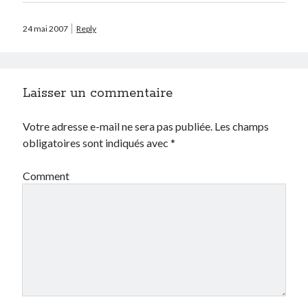
Prestashop
Séries
24 mai 2007
Reply
Sport
Twitter
Laisser un commentaire
Archives
Votre adresse e-mail ne sera pas publiée.
Les champs
avril 2026
obligatoires sont indiqués avec
*
janvier 2026
octobre 2025
Comment
février 2023
mai 2020
avril 2020
octobre 2018
juin 2018
janvier 2018
juillet 2016
avril 2016