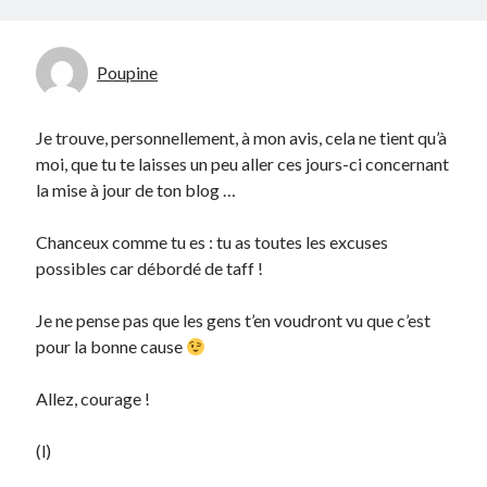
Catégories
Poupine
Crypto-monnaie
Développement
Je trouve, personnellement, à mon avis, cela ne tient qu’à
Domotique
moi, que tu te laisses un peu aller ces jours-ci concernant
eCommerce
la mise à jour de ton blog …
Fail
Geek
Chanceux comme tu es : tu as toutes les excuses
Humour
possibles car débordé de taff !
Internet
Inutile
Je ne pense pas que les gens t’en voudront vu que c’est
iPhone
pour la bonne cause
lyon
McDonald's
Allez, courage !
musique
Non classé
(l)
Perso
Politique