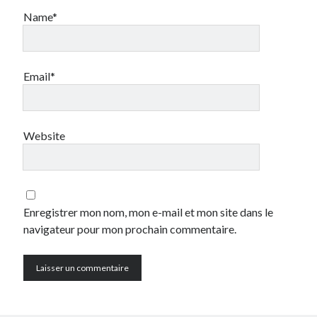
mars 2011
Name*
décembre 2010
juin 2010
mai 2010
Email*
mars 2010
octobre 2009
septembre 2009
août 2009
Website
juillet 2009
juin 2009
avril 2009
mars 2009
Enregistrer mon nom, mon e-mail et mon site dans le
février 2009
navigateur pour mon prochain commentaire.
janvier 2009
décembre 2008
novembre 2008
octobre 2008
septembre 2008
août 2008