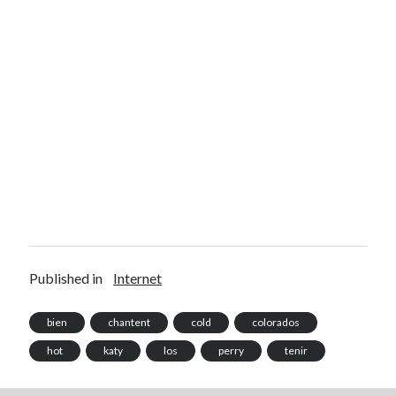
Derniers articles
Proxae ou comment prouver que vous aviez cette idée avant tout le
monde
La Mesa Ya! ou comment trouver un bon restaurant sur la Costa Blanca
Banaya ou comment créer une marque élégante pour chiens et chats
protonURL ou comment partager des mots de passe ou informations
confidentielles de façon sécurisée ?
Corriger l’erreur « ‘ps_tablename’ doesn’t exist » sur PrestaShop avec
MySQL 8
Suivez-moi :)
Published in
Internet
bien
chantent
cold
colorados
hot
katy
los
perry
tenir