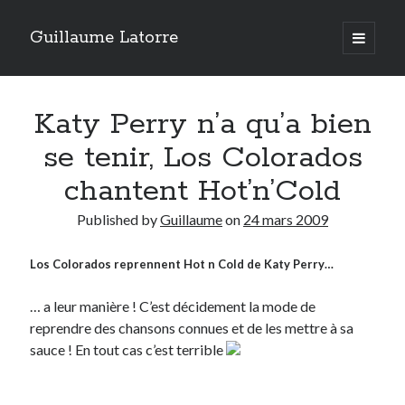
Guillaume Latorre
open
primary
Sidebar
menu
twitter
facebook
linkedin
instagram
rss
telegram
skype
Accueil
Katy Perry n’a qu’a bien
Internet
se tenir, Los Colorados
Développement
chantent Hot’n’Cold
Geek
Published by
Guillaume
on
24 mars 2009
Humour
Guillaume Latorre
, marié et père de deux merveilleuses petites filles,
Los Colorados reprennent Hot n Cold de Katy Perry…
j’ai créé ma société de développement Web
Everlats
en 2013, j’ai
également racheté en 2016 et perfectionné un site eCommerce de
vente de diffuseurs d’huiles essentielles
que j’ai revendu en 2020.
… a leur manière ! C’est décidement la mode de
reprendre des chansons connues et de les mettre à sa
En 2024, on a décidé avec ma femme et mes filles de tout vendre pour
sauce ! En tout cas c’est terrible
partir habiter en Espagne. Nous voilà maintenant installés sur la Costa
Blanca.