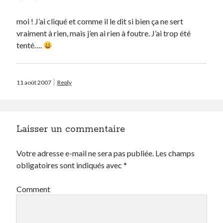
moi ! J’ai cliqué et comme il le dit si bien ça ne sert
Catégories
vraiment à rien, mais j’en ai rien à foutre. J’ai trop été
Crypto-monnaie
tenté….
Développement
Domotique
eCommerce
11 août 2007
Reply
Fail
Geek
Humour
Internet
Laisser un commentaire
Inutile
iPhone
Votre adresse e-mail ne sera pas publiée.
Les champs
lyon
obligatoires sont indiqués avec
*
McDonald's
musique
Comment
Non classé
Perso
Politique