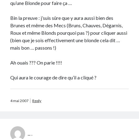
qu’une Blonde pour faire ça …
Bin la preuve : j’suis sûre que y aura aussi bien des
Brunes et même des Mecs (Bruns, Chauves, Dégarnis,
Roux et même Blonds pourquoi pas ?) pour cliquer aussi
Search
(bien que je sois effectivement une blonde cela dit …
mais bon … passons !)
Ah ouais ??? On parie !!!!
Qui aura le courage de dire qu’il a cliqué ?
Commentaires récents
Guillaume
dans
Monetico / Crédit Mutuel : comment éviter l’erreur
cURL 60 ?
4 mai 2007
Reply
Thibaut Soufflet
dans
Monetico / Crédit Mutuel : comment éviter
l’erreur cURL 60 ?
Carol
dans
Comment récupérer le lien vers mon profil Telegram ?
JGA
dans
Monetico / Crédit Mutuel : comment éviter l’erreur cURL 60 ?
Ferry
dans
Rendez-nous la vraie Cerise de Groupama !!
... .