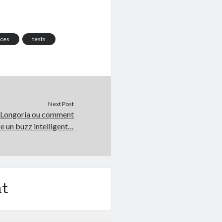
nces
tests
Next Post
a Longoria ou comment
re un buzz intelligent…
t