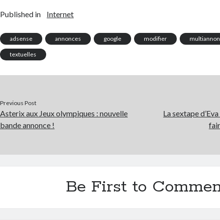
Published in
Internet
adsense
annonces
google
modifier
multianno
textuelles
Previous Post
Asterix aux Jeux olympiques : nouvelle
La sextape d’Ev
bande annonce !
fai
Be First to Commen