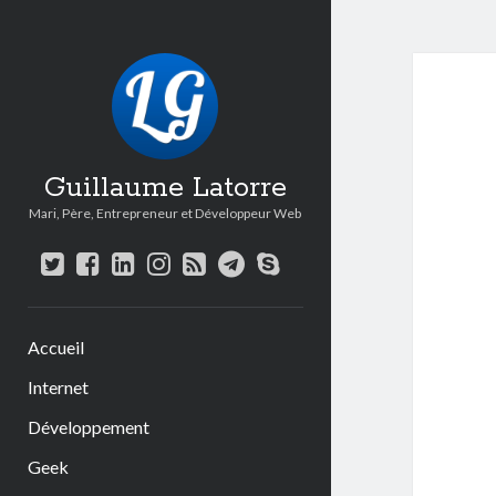
Guillaume Latorre
Mari, Père, Entrepreneur et Développeur Web
twitter
facebook
linkedin
instagram
rss
telegram
skype
Accueil
Internet
Développement
Geek