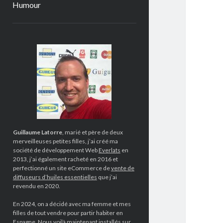
Humour
Sidebar
Guillaume Latorre
, marié et père de deux
merveilleuses petites filles, j’ai créé ma
société de développement Web
Everlats
en
2013, j’ai également racheté en 2016 et
perfectionné un site eCommerce de
vente de
diffuseurs d’huiles essentielles
que j’ai
revendu en 2020.
En 2024, on a décidé avec ma femme et mes
filles de tout vendre pour partir habiter en
Espagne. Nous voilà maintenant installés sur