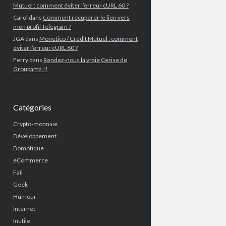
Mutuel : comment éviter l’erreur cURL 60 ?
Carol
dans
Comment récupérer le lien vers
mon profil Telegram ?
JGA
dans
Monetico / Crédit Mutuel : comment
éviter l’erreur cURL 60 ?
Ferry
dans
Rendez-nous la vraie Cerise de
Groupama !!
Catégories
Crypto-monnaie
Développement
Domotique
eCommerce
Fail
Geek
Humour
Internet
Inutile