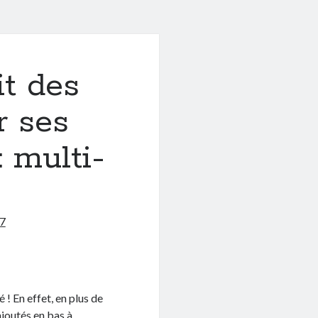
t des
r ses
 multi-
7
 ! En effet, en plus de
ajoutés en bas à