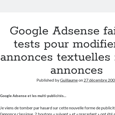
Google Adsense fai
tests pour modifie
annonces textuelles :
annonces
Published by
Guillaume
on
27 décembre 200
Google Adsense et les multi-publicités…
Je viens de tomber par hasard sur cette nouvelle forme de publicité
l’annonce classique, 2 boutons « suivant » et « precedant » ont été 