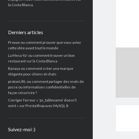
la Costa Blanca.
Derniers articles
Proxae ou comment prouver que vous aviez
cette idée avant tout le monde
La Mesa Ya! ou comment trouver un bon
restaurant sur la Costa Blanca
Banaya ou comment créer une marque
élégante pour chiens et chats
protonURL ou comment partager des mots de
passe ou informations confidentielles de
façon sécurisée ?
Corriger l’erreur « ‘ps_tablename’ doesn’t
exist » sur PrestaShop avec MySQL 8
Suivez-moi :)