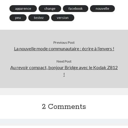
apparence
change
facebook
nouvelle
peu
testez
version
Search
Previous Post
La nouvelle mode communautaire : écrire à l’envers !
Next Post
Au revoir compact, bonjour Bridge avec le Kodak Z812
Commentaires récents
!
Guillaume
dans
Monetico / Crédit Mutuel : comment éviter l’erreur
cURL 60 ?
Thibaut Soufflet
dans
Monetico / Crédit Mutuel : comment éviter
l’erreur cURL 60 ?
2 Comments
Carol
dans
Comment récupérer le lien vers mon profil Telegram ?
JGA
dans
Monetico / Crédit Mutuel : comment éviter l’erreur cURL 60 ?
Ferry
dans
Rendez-nous la vraie Cerise de Groupama !!