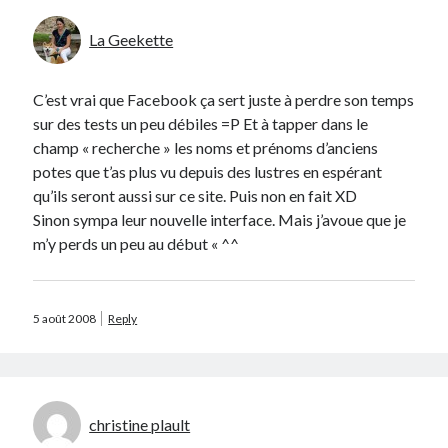
La Geekette
Catégories
Crypto-monnaie
C’est vrai que Facebook ça sert juste à perdre son temps
Développement
sur des tests un peu débiles =P Et à tapper dans le
Domotique
champ « recherche » les noms et prénoms d’anciens
eCommerce
potes que t’as plus vu depuis des lustres en espérant
Fail
qu’ils seront aussi sur ce site. Puis non en fait XD
Geek
Sinon sympa leur nouvelle interface. Mais j’avoue que je
Humour
m’y perds un peu au début « ^^
Internet
Inutile
iPhone
5 août 2008
Reply
lyon
McDonald's
musique
Non classé
Perso
christine plault
Politique