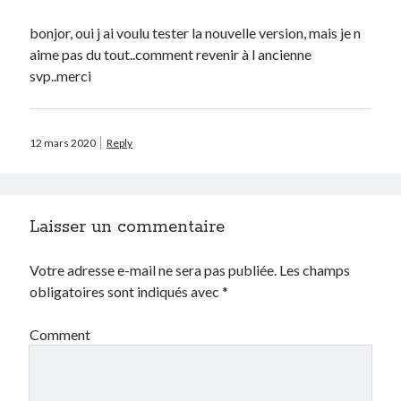
Prestashop
bonjor, oui j ai voulu tester la nouvelle version, mais je n
Séries
aime pas du tout..comment revenir à l ancienne
Sport
svp..merci
Twitter
12 mars 2020
Reply
Archives
avril 2026
janvier 2026
octobre 2025
Laisser un commentaire
février 2023
mai 2020
Votre adresse e-mail ne sera pas publiée.
Les champs
avril 2020
obligatoires sont indiqués avec
*
octobre 2018
juin 2018
Comment
janvier 2018
juillet 2016
avril 2016