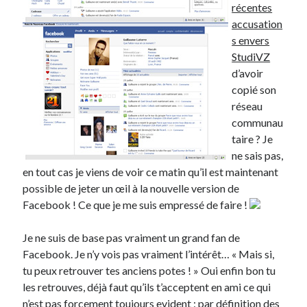
récentes
accusation
Derniers articles
s envers
Proxae ou comment prouver que vous aviez cette idée avant tout le
StudiVZ
monde
d’avoir
La Mesa Ya! ou comment trouver un bon restaurant sur la Costa Blanca
copié son
Banaya ou comment créer une marque élégante pour chiens et chats
réseau
protonURL ou comment partager des mots de passe ou informations
communau
confidentielles de façon sécurisée ?
taire ? Je
Corriger l’erreur « ‘ps_tablename’ doesn’t exist » sur PrestaShop avec
ne sais pas,
MySQL 8
en tout cas je viens de voir ce matin qu’il est maintenant
possible de jeter un œil à la nouvelle version de
Facebook ! Ce que je me suis empressé de faire !
Suivez-moi :)
Je ne suis de base pas vraiment un grand fan de
Facebook. Je n’y vois pas vraiment l’intérêt… « Mais si,
tu peux retrouver tes anciens potes ! » Oui enfin bon tu
les retrouves, déjà faut qu’ils t’acceptent en ami ce qui
n’est pas forcement toujours evident : par définition des