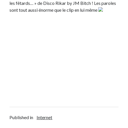
les fêtards… » de Disco Rikar by JM Bitch ! Les paroles
sont tout aussi énorme que le clip en lui même
Derniers articles
Proxae ou comment prouver que vous aviez cette idée avant tout le
monde
La Mesa Ya! ou comment trouver un bon restaurant sur la Costa Blanca
Banaya ou comment créer une marque élégante pour chiens et chats
protonURL ou comment partager des mots de passe ou informations
confidentielles de façon sécurisée ?
Corriger l’erreur « ‘ps_tablename’ doesn’t exist » sur PrestaShop avec
MySQL 8
Suivez-moi :)
Published in
Internet