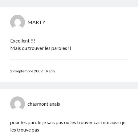
Catégories
MARTY
Crypto-monnaie
Développement
Domotique
Excellent !!!
eCommerce
Mais ou trouver les paroles !!
Fail
Geek
Humour
29 septembre 2009
Reply
Internet
Inutile
iPhone
lyon
chaumont anais
McDonald's
musique
Non classé
pour les parole je sais pas ou les trouver car moi aussi je
Perso
les trouve pas
Politique