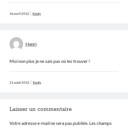
Prestashop
Séries
16 avril 2012
Reply
Sport
Twitter
Henri
Archives
avril 2026
Moi non plus je ne sais pas où les trouver !
janvier 2026
octobre 2025
février 2023
21 août 2012
Reply
mai 2020
avril 2020
octobre 2018
juin 2018
Laisser un commentaire
janvier 2018
juillet 2016
Votre adresse e-mail ne sera pas publiée.
Les champs
avril 2016