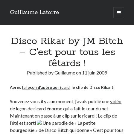
Guillaume Latorre
open
primary
Sidebar
menu
twitter
facebook
linkedin
instagram
rss
telegram
skype
Accueil
Disco Rikar by JM Bitch
Internet
– C’est pour tous les
Développement
fêtards !
Geek
Published by
Guillaume
on
11 juin 2009
Humour
Guillaume Latorre
, marié et père de deux merveilleuses petites filles,
Après
la leçon d’apéro au ricard
, le clip de Disco Rikar !
j’ai créé ma société de développement Web
Everlats
en 2013, j’ai
également racheté en 2016 et perfectionné un site eCommerce de
vente de diffuseurs d’huiles essentielles
que j’ai revendu en 2020.
Souvenez vous il y a un moment, j’avais publié une
vidéo
de leçon de ricard énorme
qui a fait le tour du net.
En 2024, on a décidé avec ma femme et mes filles de tout vendre pour
Maintenant on passe à un clip sur
le ricard
! Le clip de
partir habiter en Espagne. Nous voilà maintenant installés sur la Costa
Blanca.
l’été est sorti
Une parodie de « La petite
bourgeoisie » de Disco Bitch qui donne « C’est pour tous