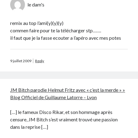
le dam's
remix au top l’ami(y)(y)(y)
commen faire pour te la télécharger stp…….
il faut que je la fasse ecouter a l’apéro avec mes potes
Search
9 juillet 2009
Reply
Commentaires récents
Guillaume
dans
Monetico / Crédit Mutuel : comment éviter l’erreur
JM Bitch parodie Helmut Fritz avec « c’est la merde » »
cURL 60 ?
Blog Officiel de Guillaume Latorre – Lyon
Thibaut Soufflet
dans
Monetico / Crédit Mutuel : comment éviter
l’erreur cURL 60 ?
[…] le fameux Disco Rikar, et son hommage après
Carol
dans
Comment récupérer le lien vers mon profil Telegram ?
censure, JM Bitch s’est vraiment trouvé une passion
JGA
dans
Monetico / Crédit Mutuel : comment éviter l’erreur cURL 60 ?
dans la reprise […]
Ferry
dans
Rendez-nous la vraie Cerise de Groupama !!