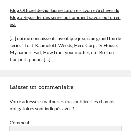
Blog Officiel de Guillaume Latorre – Lyon » Archives du
Blog » Regarder des séries ou comment savoir où l’on en
est
Search
[…] qui me connaissent savent que je suis un grand fan de
séries ! Lost, Kaamelott, Weeds, Hero Corp, Dr House,
My name is Earl, How I met your mother, etc. Bref un
bon petit paquet […]
Commentaires récents
Guillaume
dans
Monetico / Crédit Mutuel : comment éviter l’erreur
Laisser un commentaire
cURL 60 ?
Thibaut Soufflet
dans
Monetico / Crédit Mutuel : comment éviter
Votre adresse e-mail ne sera pas publiée.
Les champs
l’erreur cURL 60 ?
obligatoires sont indiqués avec
*
Carol
dans
Comment récupérer le lien vers mon profil Telegram ?
JGA
dans
Monetico / Crédit Mutuel : comment éviter l’erreur cURL 60 ?
Comment
Ferry
dans
Rendez-nous la vraie Cerise de Groupama !!