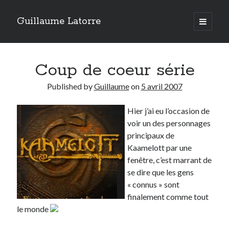
Guillaume Latorre
open
primary
Sidebar
menu
twitter
facebook
linkedin
instagram
rss
telegram
skype
Accueil
Coup de coeur série
Internet
Published by
Guillaume
on
5 avril 2007
Développement
Hier j’ai eu l’occasion de
Geek
voir un des personnages
Humour
principaux de
Guillaume Latorre
, marié et père de deux merveilleuses petites filles,
Kaamelott par une
j’ai créé ma société de développement Web
Everlats
en 2013, j’ai
fenêtre, c’est marrant de
également racheté en 2016 et perfectionné un site eCommerce de
vente de diffuseurs d’huiles essentielles
que j’ai revendu en 2020.
se dire que les gens
« connus » sont
En 2024, on a décidé avec ma femme et mes filles de tout vendre pour
finalement comme tout
partir habiter en Espagne. Nous voilà maintenant installés sur la Costa
Blanca.
le monde