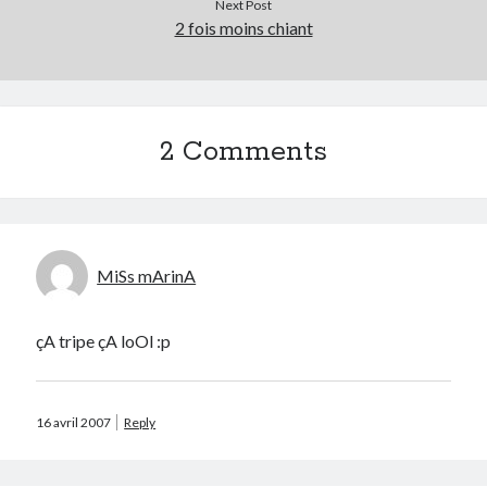
Next Post
2 fois moins chiant
2 Comments
MiSs mArinA
çA tripe çA loOl :p
16 avril 2007
Reply