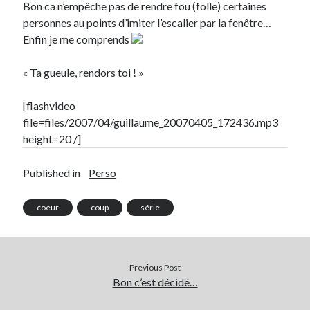
Bon ca n’empêche pas de rendre fou (folle) certaines
personnes au points d’imiter l’escalier par la fenêtre…
Derniers articles
Enfin je me comprends
Proxae ou comment prouver que vous aviez cette idée avant tout le
monde
« Ta gueule, rendors toi ! »
La Mesa Ya! ou comment trouver un bon restaurant sur la Costa Blanca
Banaya ou comment créer une marque élégante pour chiens et chats
[flashvideo
protonURL ou comment partager des mots de passe ou informations
file=files/2007/04/guillaume_20070405_172436.mp3
confidentielles de façon sécurisée ?
height=20 /]
Corriger l’erreur « ‘ps_tablename’ doesn’t exist » sur PrestaShop avec
MySQL 8
Published in
Perso
coeur
coup
série
Suivez-moi :)
Previous Post
Bon c’est décidé…