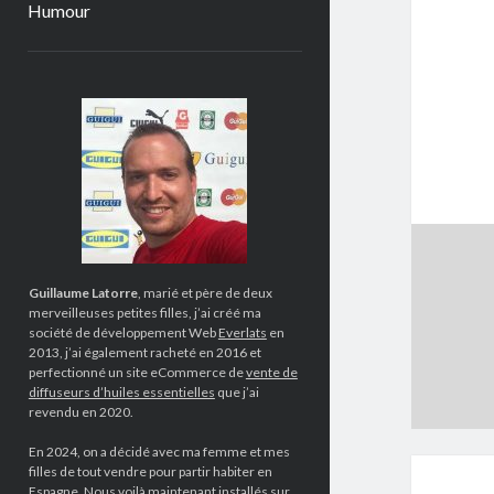
Humour
Sidebar
Guillaume Latorre
, marié et père de deux
merveilleuses petites filles, j’ai créé ma
société de développement Web
Everlats
en
2013, j’ai également racheté en 2016 et
perfectionné un site eCommerce de
vente de
diffuseurs d’huiles essentielles
que j’ai
revendu en 2020.
En 2024, on a décidé avec ma femme et mes
filles de tout vendre pour partir habiter en
Espagne. Nous voilà maintenant installés sur