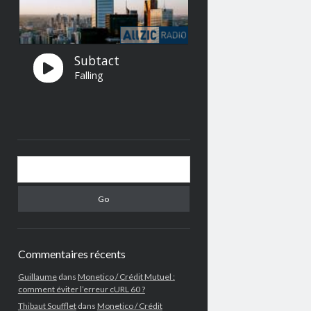
Search
Commentaires récents
Guillaume
dans
Monetico / Crédit Mutuel :
comment éviter l’erreur cURL 60 ?
Thibaut Soufflet
dans
Monetico / Crédit