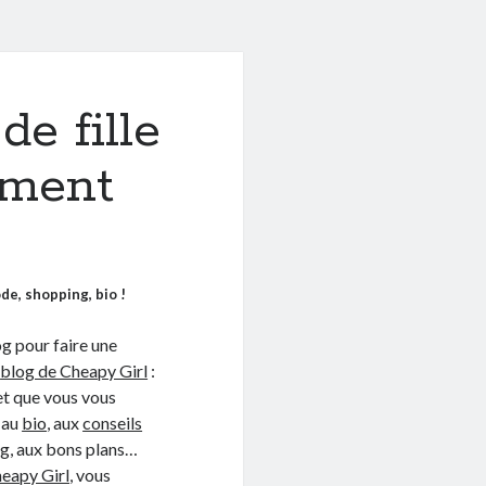
e fille
iment
de, shopping, bio !
g pour faire une
e
blog de Cheapy Girl
:
 et que vous vous
, au
bio
, aux
conseils
ng
, aux bons plans…
eapy Girl
, vous