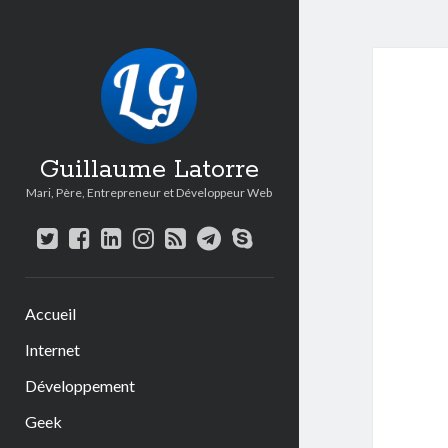
Guillaume Latorre
Mari, Père, Entrepreneur et Développeur Web
twitter
facebook
linkedin
instagram
rss
telegram
skype
Accueil
Internet
Développement
Geek