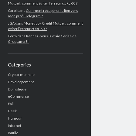
Mutuel : comment éviter l’erreur cURL 60 ?
Carol
dans
Comment récupérer le lien vers
mon profil Telegram ?
JGA
dans
Monetico / Crédit Mutuel : comment
éviter l’erreur cURL 60 ?
Ferry
dans
Rendez-nous la vraie Cerise de
Groupama !!
Catégories
Crypto-monnaie
Développement
Domotique
eCommerce
Fail
Geek
Humour
Internet
Inutile