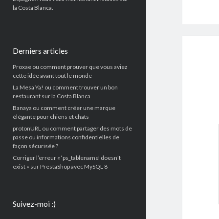
la Costa Blanca.
Derniers articles
Proxae ou comment prouver que vous aviez
cette idée avant tout le monde
La Mesa Ya! ou comment trouver un bon
restaurant sur la Costa Blanca
Banaya ou comment créer une marque
élégante pour chiens et chats
protonURL ou comment partager des mots de
passe ou informations confidentielles de
façon sécurisée ?
Corriger l’erreur « ‘ps_tablename’ doesn’t
exist » sur PrestaShop avec MySQL 8
Suivez-moi :)