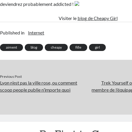
deviendrez probablement addicted !
Visiter le
blog de Cheapy Girl
Published in
Internet
aiment
blog
cheapy
fille
girl
Previous Post
Lyon n’est pas la ville rose, ou comment
Trek Yourself 
scoop people publie n’importe quoi
membre de l’équipag