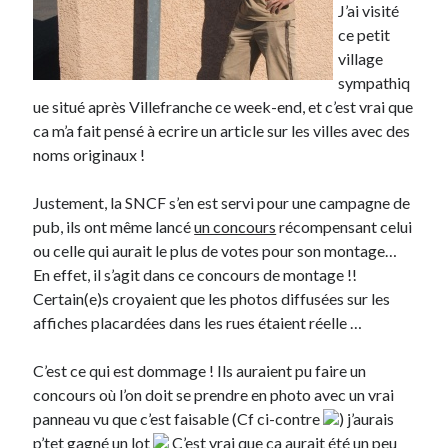
J’ai visité
ce petit
Derniers articles
village
Proxae ou comment prouver que vous aviez cette idée avant tout le
sympathiq
monde
ue situé après Villefranche ce week-end, et c’est vrai que
La Mesa Ya! ou comment trouver un bon restaurant sur la Costa Blanca
ca m’a fait pensé à ecrire un article sur les villes avec des
Banaya ou comment créer une marque élégante pour chiens et chats
noms originaux !
protonURL ou comment partager des mots de passe ou informations
confidentielles de façon sécurisée ?
Justement, la SNCF s’en est servi pour une campagne de
Corriger l’erreur « ‘ps_tablename’ doesn’t exist » sur PrestaShop avec
pub, ils ont même lancé
un concours
récompensant celui
MySQL 8
ou celle qui aurait le plus de votes pour son montage…
En effet, il s’agit dans ce concours de montage !!
Certain(e)s croyaient que les photos diffusées sur les
Suivez-moi :)
affiches placardées dans les rues étaient réelle …
C’est ce qui est dommage ! Ils auraient pu faire un
concours où l’on doit se prendre en photo avec un vrai
panneau vu que c’est faisable (Cf ci-contre
) j’aurais
p’tet gagné un lot
C’est vrai que ca aurait été un peu