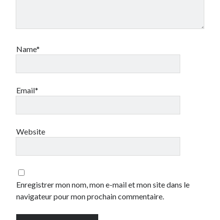
Catégories
Crypto-monnaie
Name*
Développement
Domotique
eCommerce
Fail
Email*
Geek
Humour
Internet
Website
Inutile
iPhone
lyon
McDonald's
musique
Enregistrer mon nom, mon e-mail et mon site dans le
Non classé
navigateur pour mon prochain commentaire.
Perso
Politique