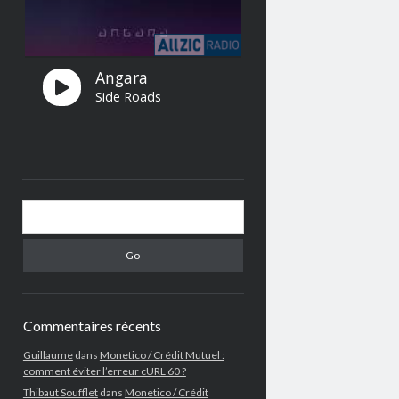
Search
Commentaires récents
Guillaume
dans
Monetico / Crédit Mutuel :
comment éviter l’erreur cURL 60 ?
Thibaut Soufflet
dans
Monetico / Crédit