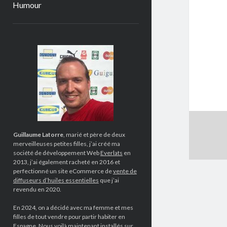
Humour
Sidebar
Guillaume Latorre
, marié et père de deux
merveilleuses petites filles, j’ai créé ma
société de développement Web
Everlats
en
2013, j’ai également racheté en 2016 et
perfectionné un site eCommerce de
vente de
diffuseurs d’huiles essentielles
que j’ai
revendu en 2020.
En 2024, on a décidé avec ma femme et mes
filles de tout vendre pour partir habiter en
Espagne. Nous voilà maintenant installés sur