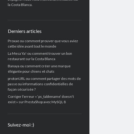
la Costa Blanca.
Derniers articles
Proxae ou comment prouver que vous aviez
cette idée avant tout le monde
La Mesa Ya! ou comment trouver un bon
restaurant sur la Costa Blanca
Banaya ou comment créer une marque
élégante pour chiens et chats
protonURL ou comment partager des mots de
passe ou informations confidentielles de
façon sécurisée ?
Corriger l’erreur « ‘ps_tablename’ doesn’t
exist » sur PrestaShop avec MySQL 8
Suivez-moi :)