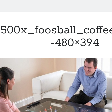
500x_foosball_coffe
-480×394