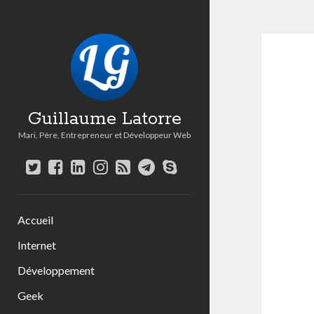
Guillaume Latorre
Mari, Père, Entrepreneur et Développeur Web
twitter
facebook
linkedin
instagram
rss
telegram
skype
Accueil
Internet
Développement
Geek