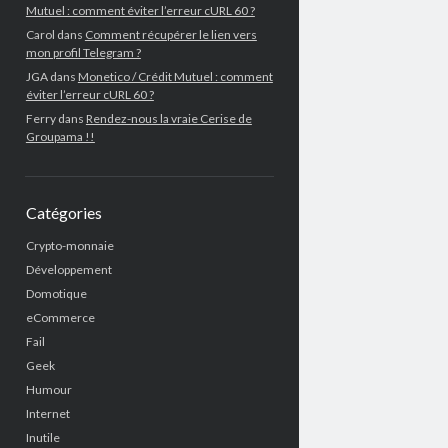
Mutuel : comment éviter l’erreur cURL 60 ?
Carol
dans
Comment récupérer le lien vers
mon profil Telegram ?
JGA
dans
Monetico / Crédit Mutuel : comment
éviter l’erreur cURL 60 ?
Ferry
dans
Rendez-nous la vraie Cerise de
Groupama !!
Catégories
Crypto-monnaie
Développement
Domotique
eCommerce
Fail
Geek
Humour
Internet
Inutile