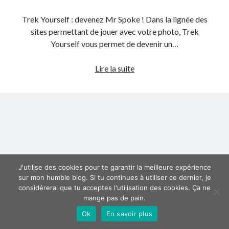
Trek Yourself : devenez Mr Spoke ! Dans la lignée des
Derniers articles
sites permettant de jouer avec votre photo, Trek
Proxae ou comment prouver que vous aviez cette idée avant tout le
Yourself vous permet de devenir un…
monde
La Mesa Ya! ou comment trouver un bon restaurant sur la Costa Blanca
Trek
Lire la suite
Banaya ou comment créer une marque élégante pour chiens et chats
Yourself
protonURL ou comment partager des mots de passe ou informations
ou
confidentielles de façon sécurisée ?
comment
Corriger l’erreur « ‘ps_tablename’ doesn’t exist » sur PrestaShop avec
devenir
MySQL 8
un
membre
de
Suivez-moi :)
l’équipage
J'utilise des cookies pour te garantir la meilleure expérience
sur mon humble blog. Si tu continues à utiliser ce dernier, je
de
considérerai que tu acceptes l'utilisation des cookies. Ça ne
l’Enterprise
mange pas de pain.
dans
Ok
En savoir plus
Star
Author WordPress Theme
by Compete Themes
Trek