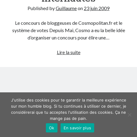
Published by
Guillaume
on
23 juin 2009
Derniers articles
Le concours de bloggeuses de Cosmopolitan.fr et le
Proxae ou comment prouver que vous aviez cette idée avant tout le
monde
système de votes Depuis Mai, Cosmo a eu la belle idée
La Mesa Ya! ou comment trouver un bon restaurant sur la Costa Blanca
d’organiser un concours pour élire une…
Banaya ou comment créer une marque élégante pour chiens et chats
Le
protonURL ou comment partager des mots de passe ou informations
Lire la suite
confidentielles de façon sécurisée ?
concours
Corriger l’erreur « ‘ps_tablename’ doesn’t exist » sur PrestaShop avec
de
MySQL 8
bloggeuses
de
Cosmopolitan.fr
Suivez-moi :)
ou
J'utilise des cookies pour te garantir la meilleure expérience
comment
sur mon humble blog. Si tu continues à utiliser ce dernier, je
ne
considérerai que tu acceptes l'utilisation des cookies. Ça ne
pas
mange pas de pain.
tenir
Ok
En savoir plus
Author WordPress Theme
by Compete Themes
compte