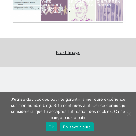
Derniers articles
Proxae ou comment prouver que vous aviez cette idée avant tout le
monde
La Mesa Ya! ou comment trouver un bon restaurant sur la Costa Blanca
Banaya ou comment créer une marque élégante pour chiens et chats
protonURL ou comment partager des mots de passe ou informations
Next Image
confidentielles de façon sécurisée ?
Corriger l’erreur « ‘ps_tablename’ doesn’t exist » sur PrestaShop avec
MySQL 8
Suivez-moi :)
J'utilise des cookies pour te garantir la meilleure expérience
sur mon humble blog. Si tu continues à utiliser ce dernier, je
considérerai que tu acceptes l'utilisation des cookies. Ça ne
mange pas de pain.
Ok
En savoir plus
Author WordPress Theme
by Compete Themes