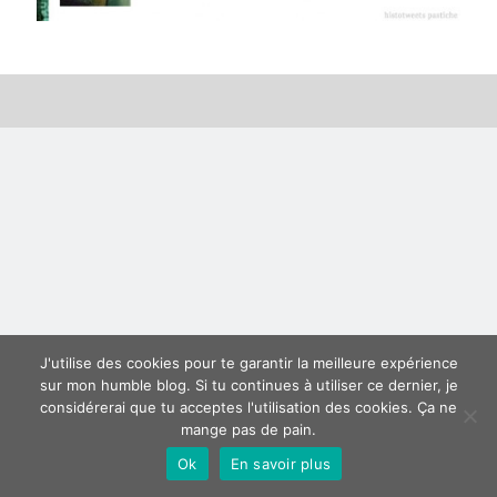
Derniers articles
Proxae ou comment prouver que vous aviez cette idée avant tout le
monde
La Mesa Ya! ou comment trouver un bon restaurant sur la Costa Blanca
Banaya ou comment créer une marque élégante pour chiens et chats
protonURL ou comment partager des mots de passe ou informations
confidentielles de façon sécurisée ?
Corriger l’erreur « ‘ps_tablename’ doesn’t exist » sur PrestaShop avec
MySQL 8
Suivez-moi :)
J'utilise des cookies pour te garantir la meilleure expérience
sur mon humble blog. Si tu continues à utiliser ce dernier, je
considérerai que tu acceptes l'utilisation des cookies. Ça ne
mange pas de pain.
Ok
En savoir plus
Author WordPress Theme
by Compete Themes