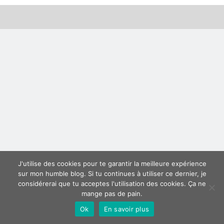
Derniers articles
Proxae ou comment prouver que vous aviez cette idée avant tout le
monde
La Mesa Ya! ou comment trouver un bon restaurant sur la Costa Blanca
Banaya ou comment créer une marque élégante pour chiens et chats
protonURL ou comment partager des mots de passe ou informations
confidentielles de façon sécurisée ?
Corriger l’erreur « ‘ps_tablename’ doesn’t exist » sur PrestaShop avec
MySQL 8
Suivez-moi :)
J'utilise des cookies pour te garantir la meilleure expérience
sur mon humble blog. Si tu continues à utiliser ce dernier, je
considérerai que tu acceptes l'utilisation des cookies. Ça ne
mange pas de pain.
Ok
En savoir plus
Author WordPress Theme
by Compete Themes