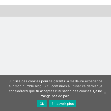
Derniers articles
Proxae ou comment prouver que vous aviez cette idée avant tout le
monde
La Mesa Ya! ou comment trouver un bon restaurant sur la Costa Blanca
Banaya ou comment créer une marque élégante pour chiens et chats
protonURL ou comment partager des mots de passe ou informations
confidentielles de façon sécurisée ?
Corriger l’erreur « ‘ps_tablename’ doesn’t exist » sur PrestaShop avec
MySQL 8
Suivez-moi :)
J'utilise des cookies pour te garantir la meilleure expérience
sur mon humble blog. Si tu continues à utiliser ce dernier, je
considérerai que tu acceptes l'utilisation des cookies. Ça ne
mange pas de pain.
Ok
En savoir plus
Author WordPress Theme
by Compete Themes